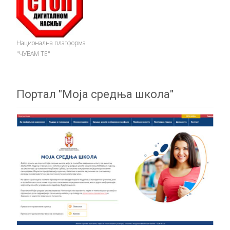
Национална платформа
"ЧУВАМ ТЕ"
Портал "Моја средња школа"