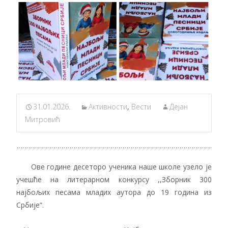
31.01.2026.
Активности
,
Вести
Дејан
Митровић
Ове године десеторо ученика наше школе узело је
учешће на литерарном конкурсу ,,Зборник 300
најбољих песама младих аутора до 19 година из
Србије“.