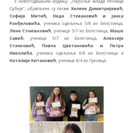
У новогодишњем издању ,,Најбољи млади песници
Србије“, објављене су песме
Хелене Димитријевић,
Софије Митић, Неде Стевановић и Јанка
Ранђеловића
, ученика одељења 5/8 из Белотинца,
Лене Стоиљковић
, ученице 5/7 из Белотинца,
Маше
Савић
, ученице 5/7 из Белотинца,
Алексије
Станковић, Павла Цветановића и Петра
Николића
, ученика одељења 6/8 из Белотинца и
Наталије Китановић
, ученице 8/4 из Пуковца.