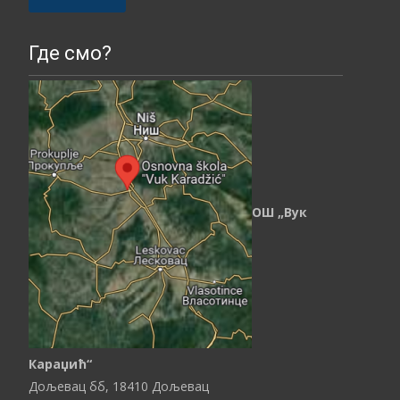
Please leave this field empty.
Где смо?
ОШ „Вук
Караџић“
Дољевац бб,
18410
Дољевац