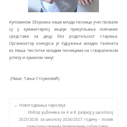
Куповином Зборника наши млади песници учествовали
су у хуманитарној акцији прикупљања новчаних
средстава за децу без родитељског старања.
Организатор конкурса је Удружење младих талената
из Ниша. Честитке младим песницима на стваралачком
успеху и хуманом чину!
(Пише: Тања Стојановић)
Post
←
Новогодишња чаролија
Избор уџбеника за 4. и 8. разред у школској
2025/2026. за школску 2026/2027. годину – позив
заинтересованим привредним субјектима
→