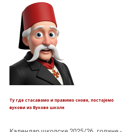
Ту где стасавамо
и правимо снове, постајемо
вукови из Вукове школе
Календар школске 2025/26. године -