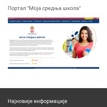
Портал "Моја средња школа"
Најновије информације