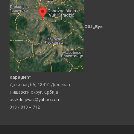
ОШ „Вук
Караџић“
Дољевац бб,
18410
Дољевац
Нишавски округ,
Србија
osvkdoljevac@yahoo.com
018 / 810 – 712